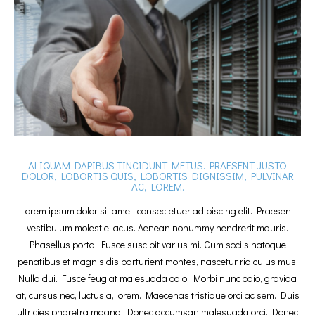
ALIQUAM DAPIBUS TINCIDUNT METUS. PRAESENT JUSTO
DOLOR, LOBORTIS QUIS, LOBORTIS DIGNISSIM, PULVINAR
AC, LOREM.
Lorem ipsum dolor sit amet, consectetuer adipiscing elit. Praesent
vestibulum molestie lacus. Aenean nonummy hendrerit mauris.
Phasellus porta. Fusce suscipit varius mi. Cum sociis natoque
penatibus et magnis dis parturient montes, nascetur ridiculus mus.
Nulla dui. Fusce feugiat malesuada odio. Morbi nunc odio, gravida
at, cursus nec, luctus a, lorem. Maecenas tristique orci ac sem. Duis
ultricies pharetra magna. Donec accumsan malesuada orci. Donec