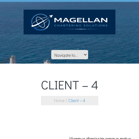
CLIENT – 4
Home
Client – 4
Vivamus dignissim congue metus