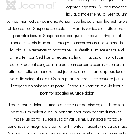
egestas egestas. Nunc a molestie
ligula, a molestie nulla. Vestibulum
semper non lectus nec mollis. Aenean sed leo euismod, laoreet turpis
ut, laoreet leo. Suspendisse potenti. Mauris vehicula elit vitae lorem
pharetra iaculis. Suspendisse congue elit nec velit fringilla, ut
rhoncus turpis faucibus. Integer ullamcorper arcu id venenatis
faucibus. Maecenas at porttitor tellus. Vestibulum scelerisque id
ante a tempor. Sed libero neque, mollis ut mi a, dictum sollicitudin
odio. Praesent congue, nulla eu ullamcorper placerat, nulla arcu
ultricies nulla, eu hendrerit est justo eu urna. Etiam dapibus lacus
vel adipiscing ultricies. Cras in pharetra eros, nec posuere justo.
Integer dignissim varius porta. Phasellus vitae enim quis lectus
porttitor sodales eu vitae dolor.
Lorem ipsum dolor sit amet, consectetuer adipiscing elit. Praesent
vestibulum molestie lacus. Aenean nonummy hendrerit mauris.
Phasellus porta. Fusce suscipit varius mi. Cum sociis natoque
penatibus et magnis dis parturient montes, nascetur ridiculus mus.
Nulla dui. Fusce feugiat malesuada odio. Morbi nunc odio, gravida